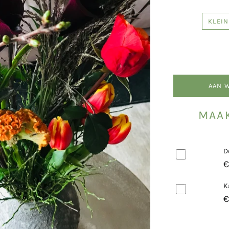
KLEIN
AAN 
MAAK
D
€
K
€