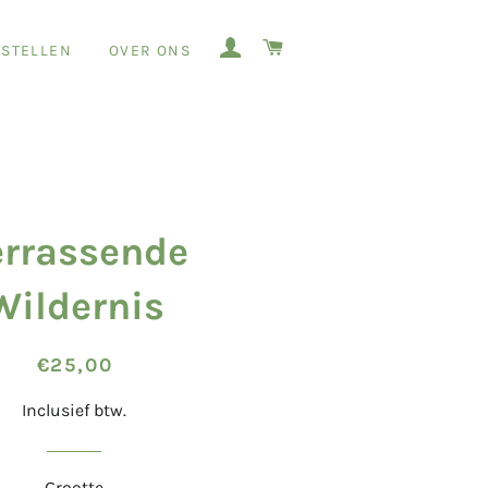
AANMELDEN
WINKELWAGEN
STELLEN
OVER ONS
errassende
Wildernis
Normale
Aanbiedingsprijs
€25,00
prijs
Inclusief btw.
Grootte