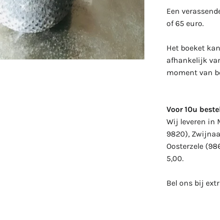
Een verassende
of 65 euro.
Het boeket kan 
afhankelijk va
moment van be
Voor 10u bestel
Wij leveren in
9820), Zwijnaa
Oosterzele (98
5,00.
Bel ons bij ext