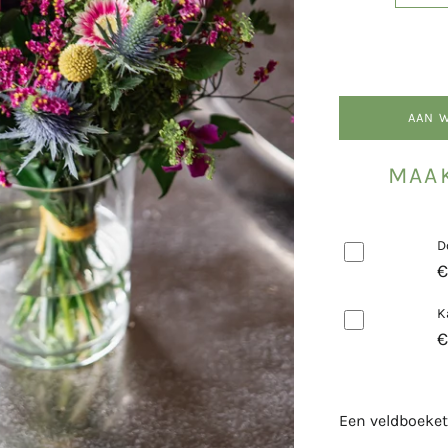
AAN 
MAAK
D
€
K
€
Een veldboeket