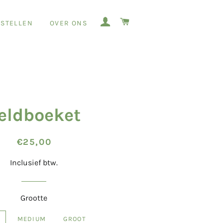
AANMELDEN
WINKELWAGEN
STELLEN
OVER ONS
eldboeket
Normale
Aanbiedingsprijs
€25,00
prijs
Inclusief btw.
Grootte
MEDIUM
GROOT