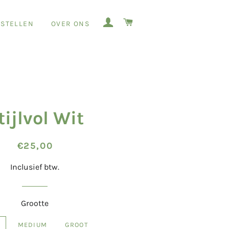
AANMELDEN
WINKELWAGEN
STELLEN
OVER ONS
tijlvol Wit
Normale
Aanbiedingsprijs
€25,00
prijs
Inclusief btw.
Grootte
MEDIUM
GROOT