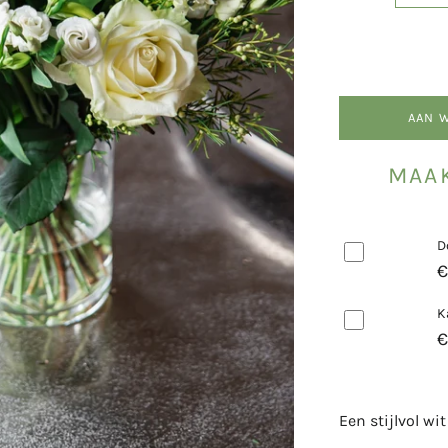
AAN 
MAAK
D
€
K
€
Een stijlvol wi