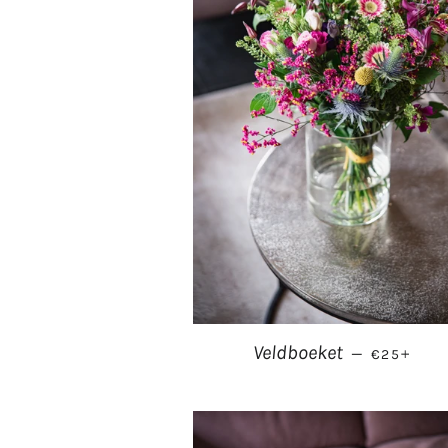
NORMALE 
+
Veldboeket
—
€25