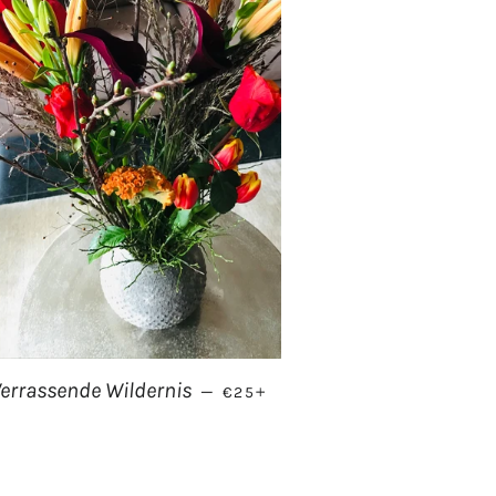
NORMALE PRIJS
+
errassende Wildernis
—
€25