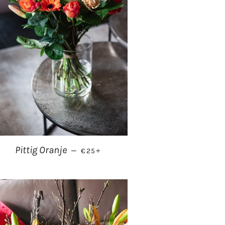
NORMALE PRIJS
+
Pittig Oranje
—
€25