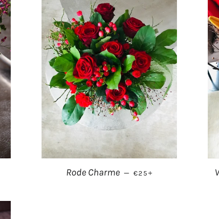
PRIJS
NORMALE PRIJS
+
Rode Charme
V
—
€25