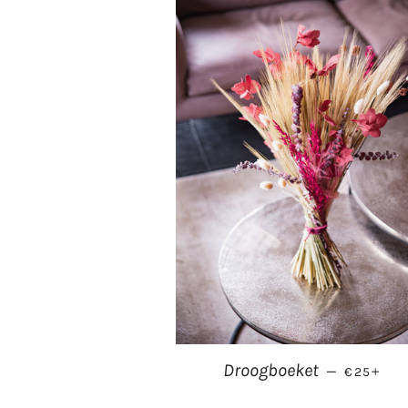
NORMALE
+
Droogboeket
—
€25