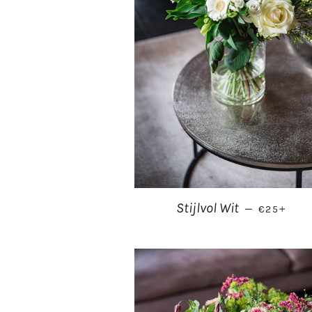
NORMALE 
+
Stijlvol Wit
—
€25