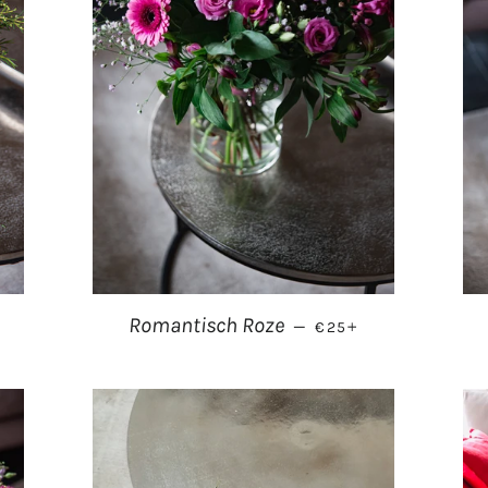
PRIJS
NORMALE PRIJS
+
Romantisch Roze
—
€25