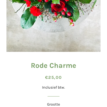
Rode Charme
Normale
Aanbiedingsprijs
€25,00
prijs
Inclusief btw.
Grootte